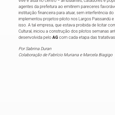
vive e atua no centro − ambulantes, catadores e po
agentes da prefeitura ao emitirem pareceres favoráve
instituição financeira para atuar, sem interferência
implementou projetos-piloto nos Largos Paissandú e
isso. A tal empresa, que estava proibida de licitar 
Cultural, iniciou a construção dos pilotos semanas a
desenvolvida pelo
AG
com cada etapa das tratativas,
Por Sabrina Duran
Colaboração de Fabrício Muriana e Marcela Biagigo