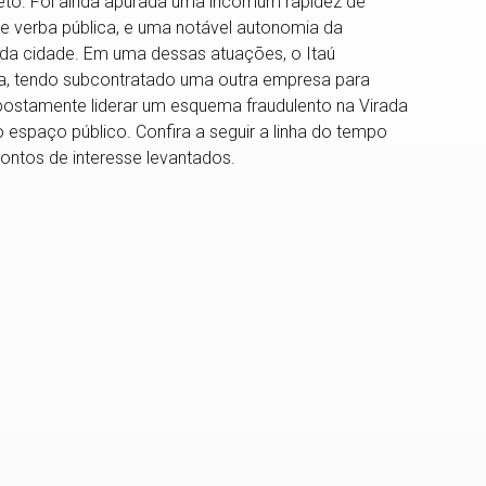
jeto. Foi ainda apurada uma incomum rapidez de
de verba pública, e uma notável autonomia da
o da cidade. Em uma dessas atuações, o Itaú
ra, tendo subcontratado uma outra empresa para
supostamente liderar um esquema fraudulento na Virada
o espaço público. Confira a seguir a linha do tempo
ontos de interesse levantados.