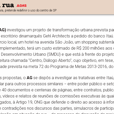
ra, pretende redefinir o uso do centro de SP
(AG)
investigou um projeto de transformação urbana prevista p
o escritório dinamarquês Gehl Architects a pedido do banco Itaú.
rcio local, um hotel na avenida São João, um shopping subterrâ
e implementado, terá um custo estimado de R$ 200 milhões aos 
 Desenvolvimento Urbano (SMDU) e que está à frente do projeto
eitura chamada "Centro, Diálogo Aberto", cujo objetivo, em tese
cidade prevista na meta 72 do Programa de Metas 2013-2016, do
s propostas, o
AG
se dispôs a investigar as tratativas entre Ita
 para outros processos similares − entre poder público e set
 40 documentos e centenas de páginas, entre contratos, publicaçõ
s, vídeos e relatos de reuniões de comissões executivas às qu
ados, à Artigo 19, ONG que defende o direito ao acesso à info
 contradições nos discursos das partes, simulacros de partici