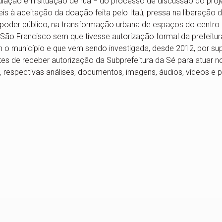
pulação em situação de rua − do processo de discussão do pro
is à aceitação da doação feita pelo Itaú, pressa na liberação 
 do poder público, na transformação urbana de espaços do centr
 São Francisco sem que tivesse autorização formal da prefeitu
com o município e que vem sendo investigada, desde 2012, por 
ntes de receber autorização da Subprefeitura da Sé para atuar n
 respectivas análises, documentos, imagens, áudios, vídeos e p