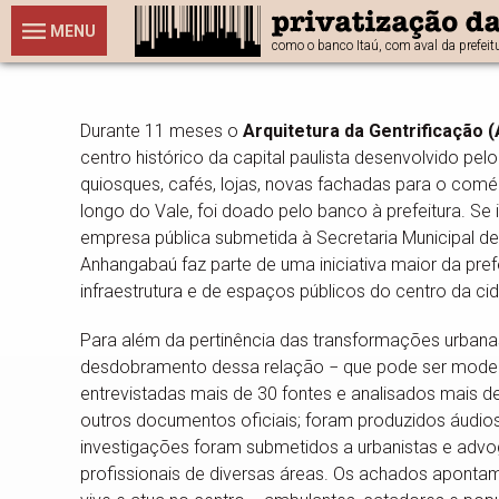
MENU
como o banco Itaú, com aval da prefeitu
Durante 11 meses o
Arquitetura da Gentrificação 
centro histórico da capital paulista desenvolvido pel
quiosques, cafés, lojas, novas fachadas para o comé
longo do Vale, foi doado pelo banco à prefeitura. S
empresa pública submetida à Secretaria Municipal de
Anhangabaú faz parte de uma iniciativa maior da pref
infraestrutura e de espaços públicos do centro da 
Para além da pertinência das transformações urbana
desdobramento dessa relação − que pode ser modelar
entrevistadas mais de 30 fontes e analisados mais de
outros documentos oficiais; foram produzidos áudio
investigações foram submetidos a urbanistas e advog
profissionais de diversas áreas. Os achados apontam